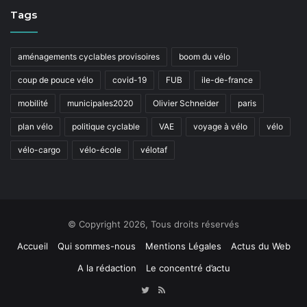
Tags
aménagements cyclables provisoires
boom du vélo
coup de pouce vélo
covid-19
FUB
ile-de-france
mobilité
municipales2020
Olivier Schneider
paris
plan vélo
politique cyclable
VAE
voyage à vélo
vélo
vélo-cargo
vélo-école
vélotaf
© Copyright 2026, Tous droits réservés
Accueil
Qui sommes-nous
Mentions Légales
Actus du Web
A la rédaction
Le concentré d’actu