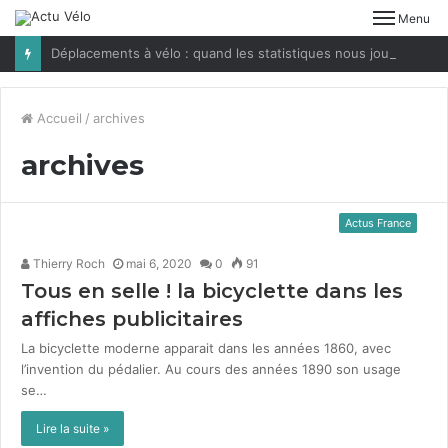
Menu
Déplacements à vélo : quand les statistiques nous jouent des tours
Accueil
/
archives
archives
Actus France
Thierry Roch
mai 6, 2020
0
91
Tous en selle ! la bicyclette dans les
affiches publicitaires
La bicy­clette mod­erne appa­rait dans les années 1860, avec
l’invention du pédalier. Au cours des années 1890 son usage
se…
Lire la suite »