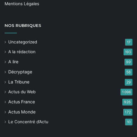
Mentions Légales
NOS
RUBRIQUES
Uncategorized
17
A la rédaction
193
A lire
99
Décryptage
58
La Tribune
29
Actus du Web
1 096
Actus France
926
Actus Monde
172
Le Concentré d’Actu
10