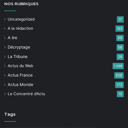
NOS
RUBRIQUES
Uncategorized
17
A la rédaction
193
A lire
99
Décryptage
58
La Tribune
29
Actus du Web
1 096
Actus France
926
Actus Monde
172
Le Concentré d’Actu
10
Tags